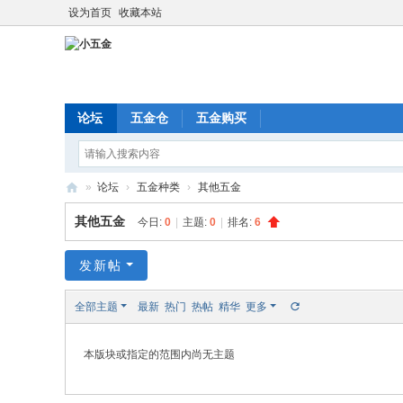
设为首页
收藏本站
论坛
五金仓
五金购买
»
论坛
›
五金种类
›
其他五金
小
其他五金
今日:
0
|
主题:
0
|
排名:
6
五
金
发新帖
全部主题
最新
热门
热帖
精华
更多
本版块或指定的范围内尚无主题