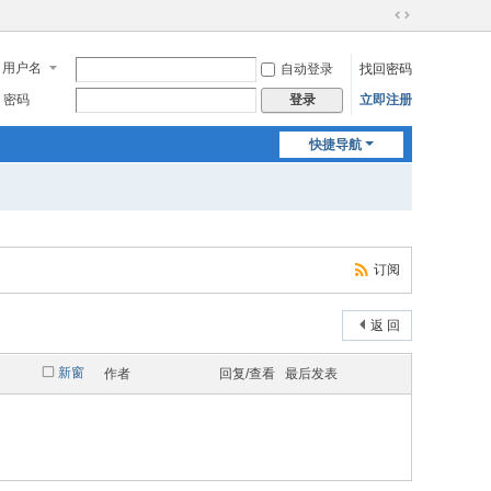
切
换
用户名
自动登录
找回密码
到
宽
密码
立即注册
登录
版
快捷导航
订阅
返 回
新窗
作者
回复/查看
最后发表