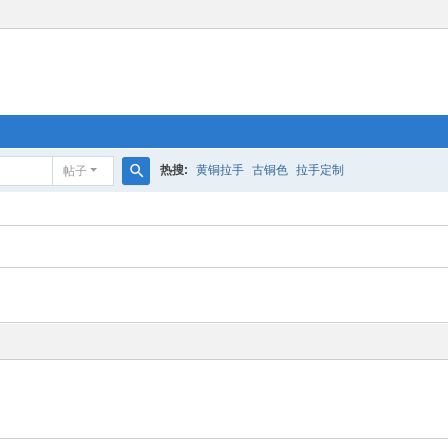
热搜:
黄铜拉手
古铜色
拉手定制
帖子
搜
索