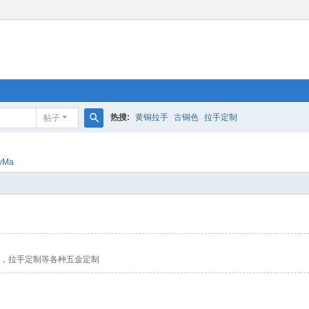
热搜:
黄铜拉手
古铜色
拉手定制
帖子
搜
索
yMa
制，拉手定制等各种五金定制