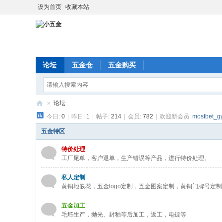
设为首页
收藏本站
论坛
五金仓
五金购买
»
论坛
今日:
0
|
昨日:
1
|
帖子:
214
|
会员:
782
|
欢迎新会员:
mostbet_g
小
五
五金特区
金
特价处理
工厂尾单，客户退单，生产错误等产品，进行特价处理。
私人定制
黄铜地嵌花，五金logo定制，五金图案定制，黄铜门牌号定
五金加工
毛坯生产，抛光、封釉等后加工，返工，电镀等