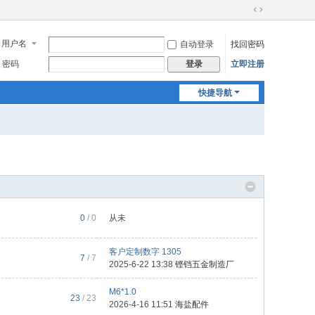
切
换
用户名
自动登录
找回密码
到
宽
密码
立即注册
登录
版
快捷导航
0
/ 0
从未
客户定制数字 1305
7
/ 7
2025-6-22 13:38
铿铛五金制造厂
M6*1.0
23
/ 23
2026-4-16 11:51
海盐配件