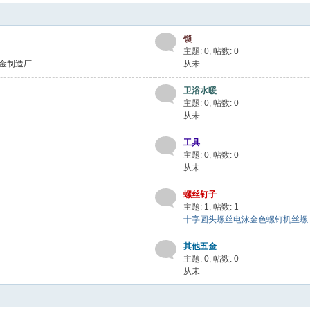
锁
主题: 0
,
帖数: 0
金制造厂
从未
卫浴水暖
主题: 0
,
帖数: 0
从未
工具
主题: 0
,
帖数: 0
从未
螺丝钉子
主题: 1
,
帖数: 1
十字圆头螺丝电泳金色螺钉机丝螺 ..
其他五金
主题: 0
,
帖数: 0
从未