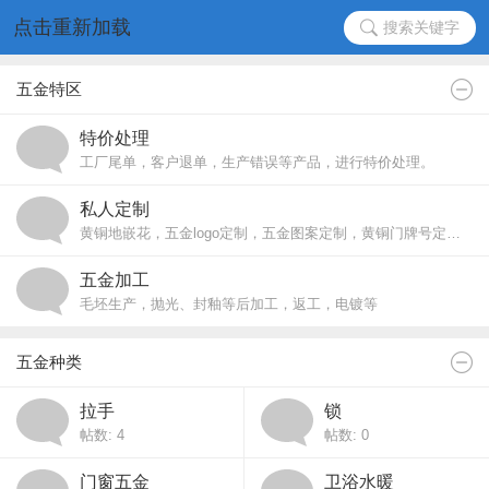
点击重新加载
搜索关键字
五金特区
特价处理
工厂尾单，客户退单，生产错误等产品，进行特价处理。
私人定制
黄铜地嵌花，五金logo定制，五金图案定制，黄铜门牌号定制，拉手定制等各种五金定制
五金加工
毛坯生产，抛光、封釉等后加工，返工，电镀等
五金种类
拉手
锁
帖数: 4
帖数: 0
门窗五金
卫浴水暖