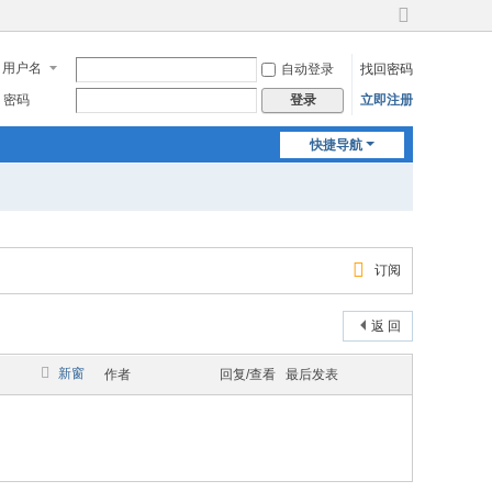
切
换
用户名
自动登录
找回密码
到
宽
密码
立即注册
登录
版
快捷导航
订阅
返 回
新窗
作者
回复/查看
最后发表