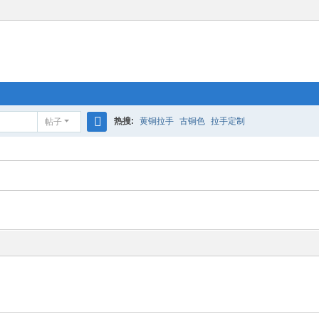
热搜:
黄铜拉手
古铜色
拉手定制
帖子
搜
索