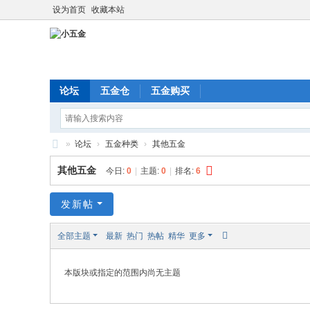
设为首页
收藏本站
论坛
五金仓
五金购买
»
论坛
›
五金种类
›
其他五金
小
其他五金
今日:
0
|
主题:
0
|
排名:
6
五
金
发新帖
全部主题
最新
热门
热帖
精华
更多
本版块或指定的范围内尚无主题